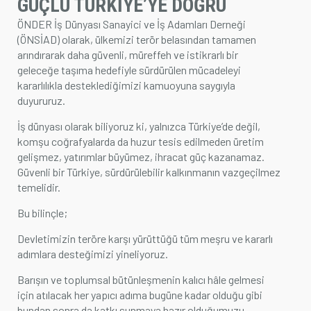
GÜÇLÜ TÜRKİYE’YE DOĞRU
ÜYELİK İŞLEMLERİ
ÖNDER İş Dünyası Sanayici ve İş Adamları Derneği
(ÖNSİAD) olarak, ülkemizi terör belasından tamamen
arındırarak daha güvenli, müreffeh ve istikrarlı bir
geleceğe taşıma hedefiyle sürdürülen mücadeleyi
kararlılıkla desteklediğimizi kamuoyuna saygıyla
duyururuz.
İş dünyası olarak biliyoruz ki, yalnızca Türkiye’de değil,
komşu coğrafyalarda da huzur tesis edilmeden üretim
gelişmez, yatırımlar büyümez, ihracat güç kazanamaz.
Güvenli bir Türkiye, sürdürülebilir kalkınmanın vazgeçilmez
temelidir.
Bu bilinçle;
Devletimizin teröre karşı yürüttüğü tüm meşru ve kararlı
adımlara desteğimizi yineliyoruz.
Barışın ve toplumsal bütünleşmenin kalıcı hâle gelmesi
için atılacak her yapıcı adıma bugüne kadar olduğu gibi
bundan sonra da katkı sunmaya hazır olduğumuzu