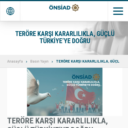
EN
TR
TERÖRE KARŞI KARARLILIKLA, GÜÇLÜ
TÜRKİYE’YE DOĞRU
ANASAYFA
KURUMSAL
Anasayfa
Basın Yayın
TERÖRE KARŞI KARARLILIKLA, GÜÇLÜ TÜ
DERNEK ve ÜYELER
TEMSİLCİLİKLERİMİZ
ETKİNLİKLER
MEDYA
TERÖRE KARŞI KARARLILIKLA,
İLETİŞİM