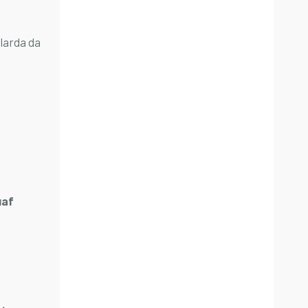
larda da
uaf