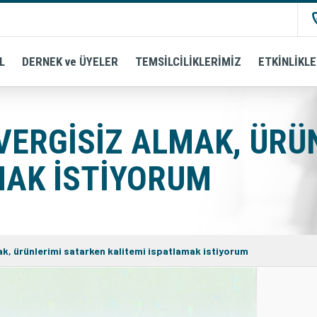
L
DERNEK ve ÜYELER
TEMSİLCİLİKLERİMİZ
ETKİNLİKL
ERGISIZ ALMAK, ÜRÜ
MAK ISTIYORUM
, ürünlerimi satarken kalitemi ispatlamak istiyorum