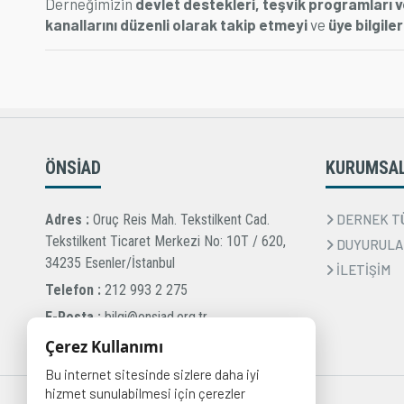
Derneğimizin
devlet destekleri, teşvik programları v
kanallarını düzenli olarak takip etmeyi
ve
üye bilgile
ÖNSİAD
KURUMSA
Adres :
Oruç Reis Mah. Tekstilkent Cad.
DERNEK T
Tekstilkent Ticaret Merkezi No: 10T / 620,
DUYURULA
34235 Esenler/İstanbul
İLETİŞİM
Telefon :
212 993 2 275
E-Posta :
bilgi@onsiad.org.tr
Çerez Kullanımı
Bu internet sitesinde sizlere daha iyi
hizmet sunulabilmesi için çerezler