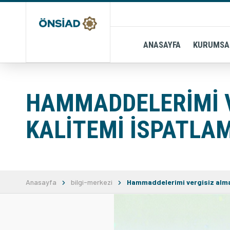
ANASAYFA
KURUMSA
HAMMADDELERIMI V
KALITEMI ISPATLA
Anasayfa
bilgi-merkezi
Hammaddelerimi vergisiz almak