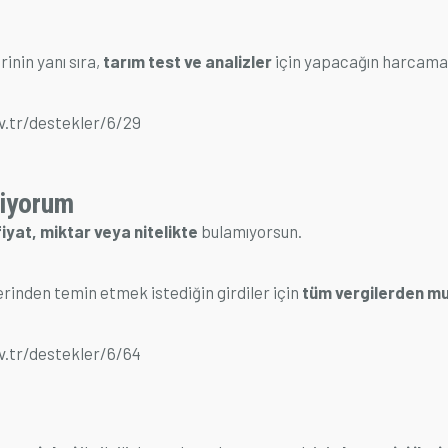
rinin yanı sıra,
tarım test ve analizler
için yapacağın harcama
v.tr/destekler/6/29
tiyorum
fiyat, miktar veya nitelikte
bulamıyorsun.
erinden temin etmek istediğin girdiler için
tüm vergilerden m
v.tr/destekler/6/64