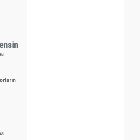
lensin
ma
porların
ma