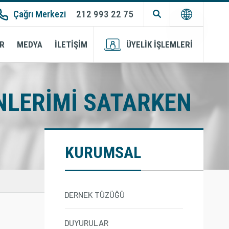
Çağrı Merkezi
212 993 22 75
TR
ER
MEDYA
İLETİŞİM
ÜYELİK İŞLEMLERİ
Üyelik
Üye Girişi
Başvurusu
NLERIMI SATARKEN
KURUMSAL
DERNEK TÜZÜĞÜ
DUYURULAR