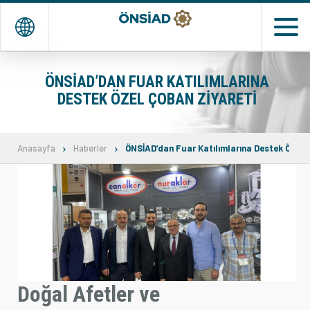
EN
TR
ÖNSİAD’DAN FUAR KATILIMLARINA
DESTEK ÖZEL ÇOBAN ZIYARETI
ANASAYFA
KURUMSAL
Anasayfa
Haberler
ÖNSİAD’dan Fuar Katılımlarına Destek Özel 
DERNEK ve ÜYELER
TEMSİLCİLİKLERİMİZ
ETKİNLİKLER
MEDYA
Doğal Afetler ve
İLETİŞİM