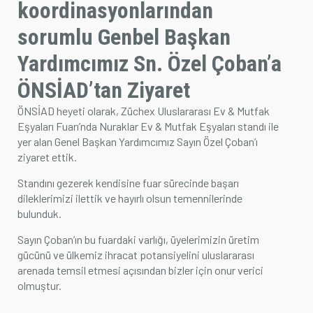
koordinasyonlarından
ÜYELİK İŞLEMLERİ
sorumlu Genbel Başkan
Yardımcımız Sn. Özel Çoban’a
ÖNSİAD’tan Ziyaret
ÖNSİAD heyeti olarak,
Züchex Uluslararası Ev & Mutfak
Eşyaları Fuarı
’nda
Nuraklar Ev & Mutfak Eşyaları
standı ile
yer alan Genel Başkan Yardımcımız
Sayın Özel Çoban
’ı
ziyaret ettik.
Standını gezerek kendisine fuar sürecinde başarı
dileklerimizi ilettik ve hayırlı olsun temennilerinde
bulunduk.
Sayın Çoban’ın bu fuardaki varlığı, üyelerimizin üretim
gücünü ve ülkemiz ihracat potansiyelini uluslararası
arenada temsil etmesi açısından bizler için onur verici
olmuştur.