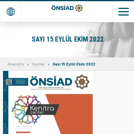
EN
TR
SAYI 15 EYLÜL EKIM 2022
ANASAYFA
KURUMSAL
Anasayfa
Yayınlar
Sayı 15 Eylül Ekim 2022
DERNEK ve ÜYELER
TEMSİLCİLİKLERİMİZ
ETKİNLİKLER
MEDYA
İLETİŞİM