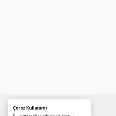
ÜYELİK İŞLEMLERİ
Çerez Kullanımı
Bu internet sitesinde sizlere daha iyi