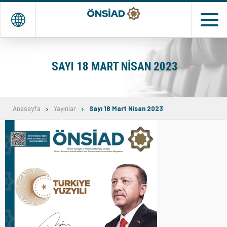
EN
TR
SAYI 18 MART NISAN 2023
ANASAYFA
KURUMSAL
Anasayfa
Yayınlar
Sayı 18 Mart Nisan 2023
DERNEK ve ÜYELER
TEMSİLCİLİKLERİMİZ
ETKİNLİKLER
MEDYA
İLETİŞİM